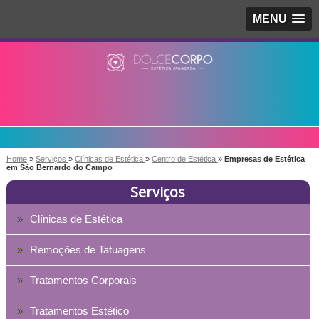
MENU
Home
»
Serviços
»
Clínicas de Estética
»
Centro de Estética
»
Empresas de Estética
em São Bernardo do Campo
Serviços
Clínicas de Estética
Remoções de Tatuagens
Tratamentos Corporais
Tratamentos Estético