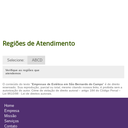
Regiões de Atendimento
Selecione:
ABCD
Verifique as regiões que
atendemos
O conteúdo do texto "
Empresas de Estética em São Bernardo do Campo
" é de direito
reservado. Sua reprodução, parcial ou total, mesmo citando nossos links, é proibida sem a
autorização do autor. Crime de violação de direito autoral – artigo 184 do Código Penal –
Lei 9610/98 - Lei de direitos autorais
.
Home
Empresa
Missão
Serviços
Contato