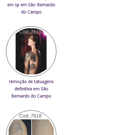
em sp em São Bernardo
do Campo
Cod.:
7615
remoção de tatuagens
definitiva em São
Bernardo do Campo
Cod.:
7618