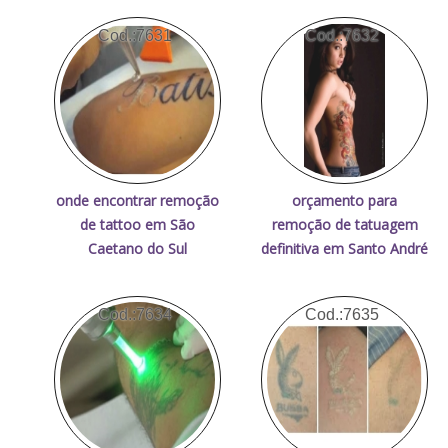
Cod.:
7631
Cod.:
7632
onde encontrar remoção
orçamento para
de tattoo em São
remoção de tatuagem
Caetano do Sul
definitiva em Santo André
Cod.:
7634
Cod.:
7635