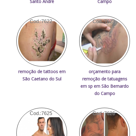
Santo André
Campo
Cod.:
7622
Cod.:
7623
remoção de tattoos em
orçamento para
São Caetano do Sul
remoção de tatuagens
em sp em São Bernardo
do Campo
Cod.:
7625
Cod.:
7626