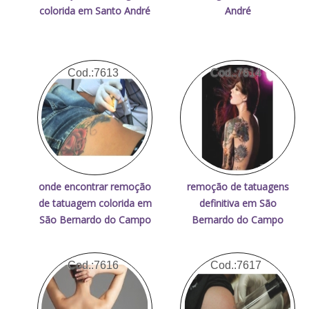
colorida em Santo André
André
Cod.:
7613
Cod.:
7614
onde encontrar remoção
remoção de tatuagens
de tatuagem colorida em
definitiva em São
São Bernardo do Campo
Bernardo do Campo
Cod.:
7616
Cod.:
7617