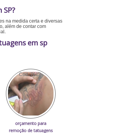
m SP?
res na medida certa e diversas
to, além de contar com
al.
atuagens em sp
Cod.:
7612
orçamento para
remoção de tatuagens