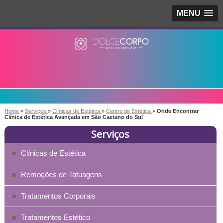
MENU
Home
»
Serviços
»
Clínicas de Estética
»
Centro de Estética
»
Onde Encontrar
Clínica de Estética Avançada em São Caetano do Sul
Serviços
Clínicas de Estética
Remoções de Tatuagens
Tratamentos Corporais
Tratamentos Estético