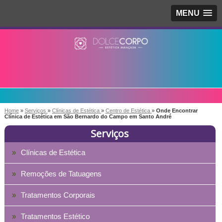
MENU
Home
»
Serviços
»
Clínicas de Estética
»
Centro de Estética
»
Onde Encontrar
Clínica de Estética em São Bernardo do Campo em Santo André
Serviços
Clínicas de Estética
Remoções de Tatuagens
Tratamentos Corporais
Tratamentos Estético