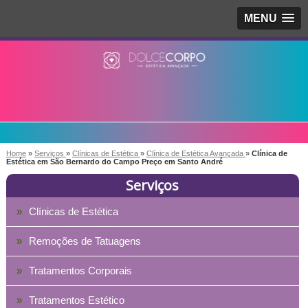
MENU
Home
»
Serviços
»
Clínicas de Estética
»
Clínica de Estética Avançada
»
Clínica de
Estética em São Bernardo do Campo Preço em Santo André
Serviços
Clínicas de Estética
Remoções de Tatuagens
Tratamentos Corporais
Tratamentos Estético