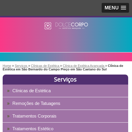
MENU
Home
»
Serviços
»
Clínicas de Estética
»
Clínica de Estética Avançada
»
Clínica de
Estética em São Bernardo do Campo Preço em São Caetano do Sul
Serviços
Clínicas de Estética
Remoções de Tatuagens
Tratamentos Corporais
Tratamentos Estético