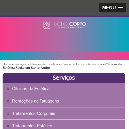
MENU
Home
»
Serviços
»
Clínicas de Estética
»
Clínica de Estética Avançada
»
Clínicas de
Estética Facial em Santo André
Serviços
Clínicas de Estética
Remoções de Tatuagens
Tratamentos Corporais
Tratamentos Estético