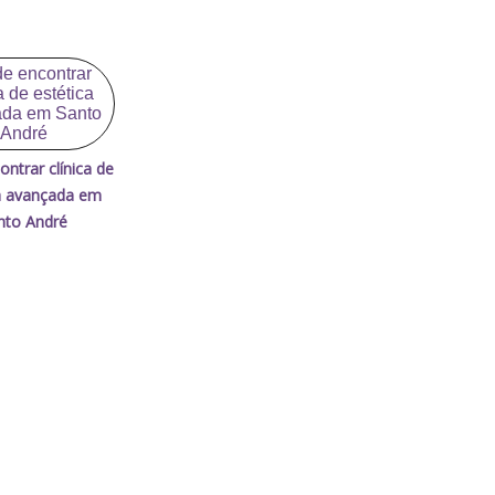
ntrar clínica de
a avançada em
nto André