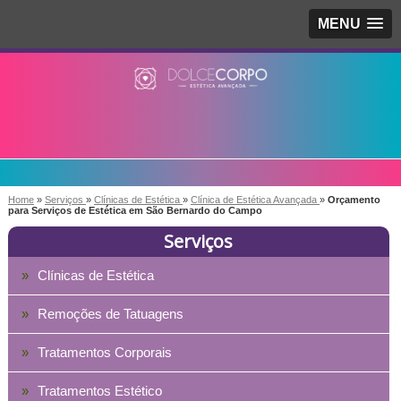
MENU
Home
»
Serviços
»
Clínicas de Estética
»
Clínica de Estética Avançada
»
Orçamento
para Serviços de Estética em São Bernardo do Campo
Serviços
Clínicas de Estética
Remoções de Tatuagens
Tratamentos Corporais
Tratamentos Estético