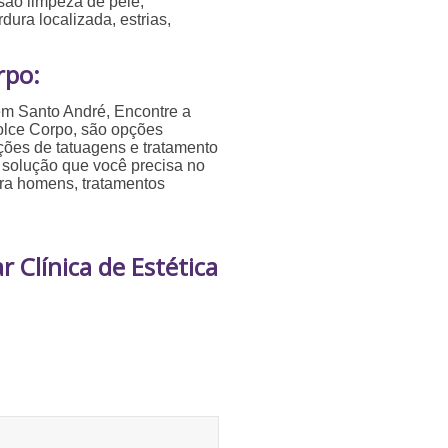
 são limpeza de pele,
rdura localizada, estrias,
rpo:
 em Santo André, Encontre a
olce Corpo, são opções
oções de tatuagens e tratamento
 solução que você precisa no
ara homens, tratamentos
 Clínica de Estética