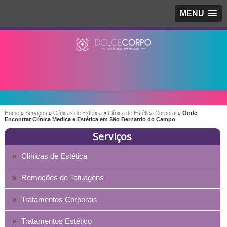
MENU
Home
»
Serviços
»
Clínicas de Estética
»
Clínica de Estética Corporal
»
Onde
Encontrar Clínica Medica e Estética em São Bernardo do Campo
Serviços
Clínicas de Estética
Remoções de Tatuagens
Tratamentos Corporais
Tratamentos Estético