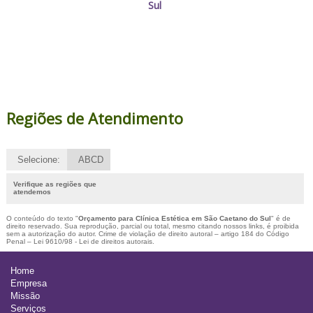
Sul
Regiões de Atendimento
Selecione:
ABCD
Verifique as regiões que
atendemos
O conteúdo do texto "
Orçamento para Clínica Estética em São Caetano do Sul
" é de
direito reservado. Sua reprodução, parcial ou total, mesmo citando nossos links, é proibida
sem a autorização do autor. Crime de violação de direito autoral – artigo 184 do Código
Penal –
Lei 9610/98 - Lei de direitos autorais
.
Home
Empresa
Missão
Serviços