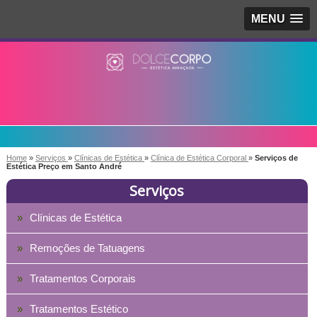
MENU
Home
»
Serviços
»
Clínicas de Estética
»
Clínica de Estética Corporal
»
Serviços de
Estética Preço em Santo André
Serviços
Clínicas de Estética
Remoções de Tatuagens
Tratamentos Corporais
Tratamentos Estético