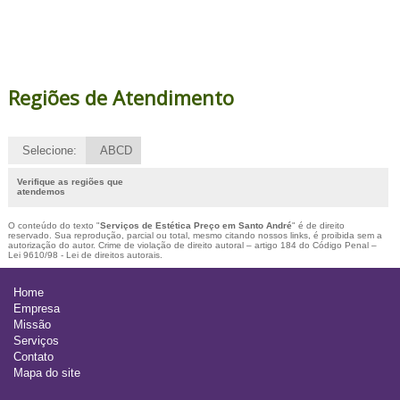
Regiões de Atendimento
Selecione:
ABCD
Verifique as regiões que
atendemos
O conteúdo do texto "
Serviços de Estética Preço em Santo André
" é de direito
reservado. Sua reprodução, parcial ou total, mesmo citando nossos links, é proibida sem a
autorização do autor. Crime de violação de direito autoral – artigo 184 do Código Penal –
Lei 9610/98 - Lei de direitos autorais
.
Home
Empresa
Missão
Serviços
Contato
Mapa do site