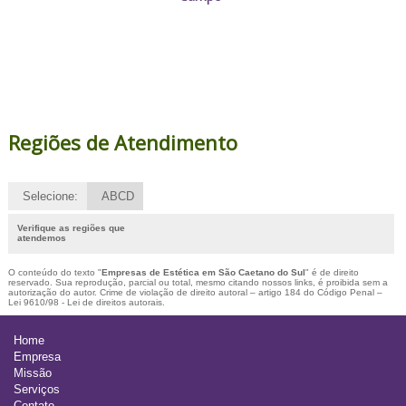
Regiões de Atendimento
Selecione:
ABCD
Verifique as regiões que
atendemos
O conteúdo do texto "
Empresas de Estética em São Caetano do Sul
" é de direito
reservado. Sua reprodução, parcial ou total, mesmo citando nossos links, é proibida sem a
autorização do autor. Crime de violação de direito autoral – artigo 184 do Código Penal –
Lei 9610/98 - Lei de direitos autorais
.
Home
Empresa
Missão
Serviços
Contato