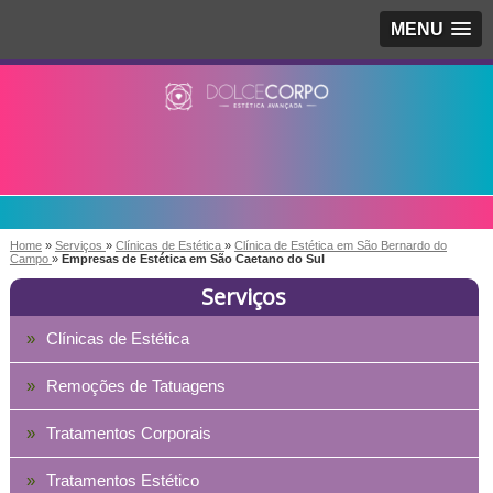
MENU
Home
»
Serviços
»
Clínicas de Estética
»
Clínica de Estética em São Bernardo do
Campo
»
Empresas de Estética em São Caetano do Sul
Serviços
Clínicas de Estética
Remoções de Tatuagens
Tratamentos Corporais
Tratamentos Estético