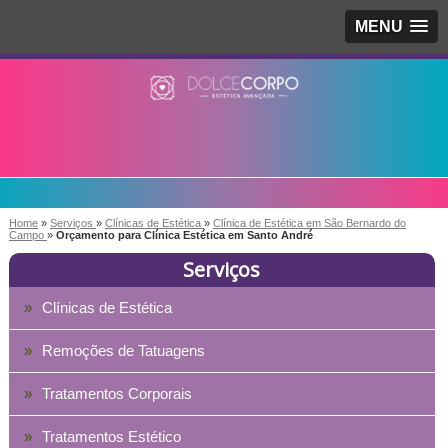
MENU
Home
»
Serviços
»
Clínicas de Estética
»
Clínica de Estética em São Bernardo do
Campo
»
Orçamento para Clínica Estética em Santo André
Serviços
Clínicas de Estética
Remoções de Tatuagens
Tratamentos Corporais
Tratamentos Estético