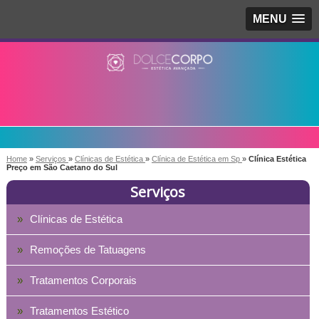
MENU
Home
»
Serviços
»
Clínicas de Estética
»
Clínica de Estética em Sp
»
Clínica Estética
Preço em São Caetano do Sul
Serviços
Clínicas de Estética
Remoções de Tatuagens
Tratamentos Corporais
Tratamentos Estético