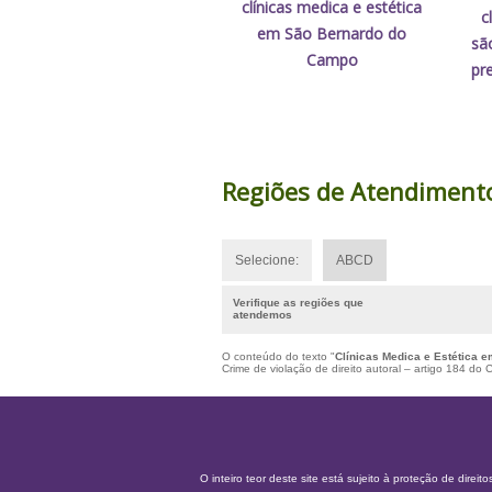
clínicas medica e estética
c
em São Bernardo do
sã
Campo
pr
Regiões de Atendiment
Selecione:
ABCD
Verifique as regiões que
atendemos
O conteúdo do texto "
Clínicas Medica e Estética 
Crime de violação de direito autoral – artigo 184 do
O inteiro teor deste site está sujeito à proteção de direito