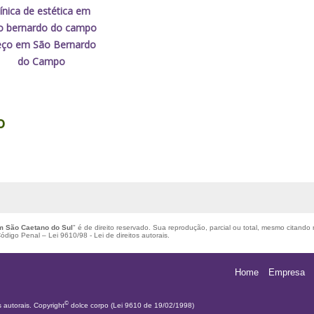
línica de estética em
o bernardo do campo
eço em São Bernardo
do Campo
o
em São Caetano do Sul
" é de direito reservado. Sua reprodução, parcial ou total, mesmo citando 
 Código Penal –
Lei 9610/98 - Lei de direitos autorais
.
Home
Empresa
©
s autorais. Copyright
dolce corpo (Lei 9610 de 19/02/1998)