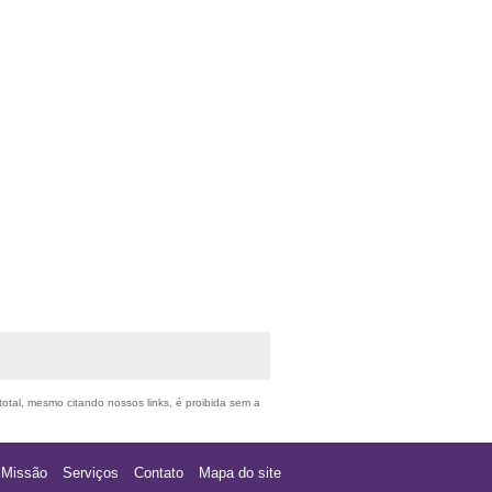
 total, mesmo citando nossos links, é proibida sem a
Missão
Serviços
Contato
Mapa do site