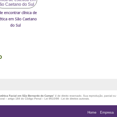
e encontrar clínica de
ética em São Caetano
do Sul
o
stética Facial em São Bernardo do Campo
" é de direito reservado. Sua reprodução, parcial ou
utoral – artigo 184 do Código Penal –
Lei 9610/98 - Lei de direitos autorais
.
Home
Empresa