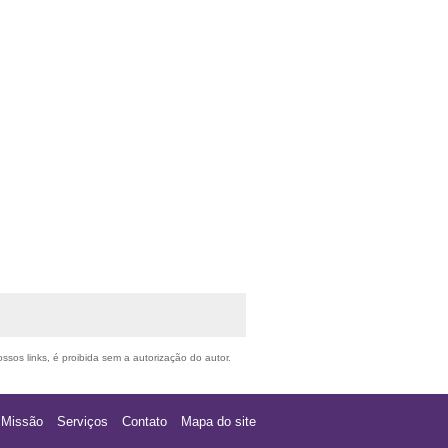
ssos links, é proibida sem a autorização do autor.
Missão
Serviços
Contato
Mapa do site