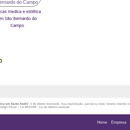
nicas medica e estética
m São Bernardo do
Campo
o
tica em Santo André
" é de direito reservado. Sua reprodução, parcial ou total, mesmo citando no
 Código Penal –
Lei 9610/98 - Lei de direitos autorais
.
Home
Empresa