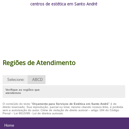
centros de estética em Santo André
Regiões de Atendimento
Selecione:
ABCD
Verifique as regiões que
atendemos
O conteúdo do texto "
Orçamento para Serviços de Estética em Santo André
" é de
direito reservado. Sua reprodução, parcial ou total, mesmo citando nossos links, é proibida
sem a autorização do autor. Crime de violação de direito autoral – artigo 184 do Código
Penal –
Lei 9610/98 - Lei de direitos autorais
.
Home