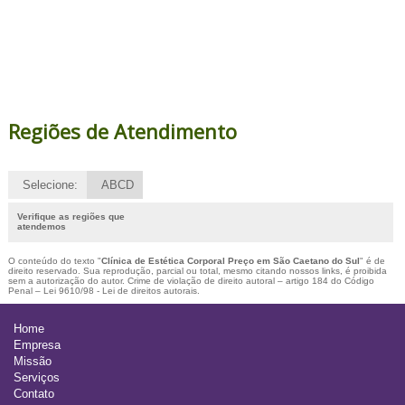
Regiões de Atendimento
Selecione:
ABCD
Verifique as regiões que
atendemos
O conteúdo do texto "
Clínica de Estética Corporal Preço em São Caetano do Sul
" é de
direito reservado. Sua reprodução, parcial ou total, mesmo citando nossos links, é proibida
sem a autorização do autor. Crime de violação de direito autoral – artigo 184 do Código
Penal –
Lei 9610/98 - Lei de direitos autorais
.
Home
Empresa
Missão
Serviços
Contato