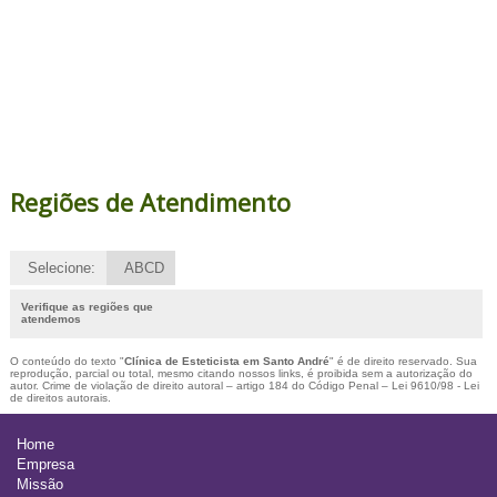
Regiões de Atendimento
Selecione:
ABCD
Verifique as regiões que
atendemos
O conteúdo do texto "
Clínica de Esteticista em Santo André
" é de direito reservado. Sua
reprodução, parcial ou total, mesmo citando nossos links, é proibida sem a autorização do
autor. Crime de violação de direito autoral – artigo 184 do Código Penal –
Lei 9610/98 - Lei
de direitos autorais
.
Home
Empresa
Missão