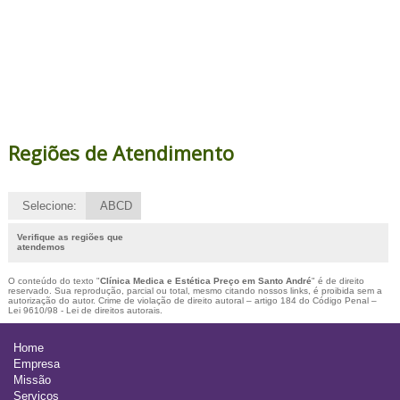
Regiões de Atendimento
Selecione:
ABCD
Verifique as regiões que
atendemos
O conteúdo do texto "
Clínica Medica e Estética Preço em Santo André
" é de direito
reservado. Sua reprodução, parcial ou total, mesmo citando nossos links, é proibida sem a
autorização do autor. Crime de violação de direito autoral – artigo 184 do Código Penal –
Lei 9610/98 - Lei de direitos autorais
.
Home
Empresa
Missão
Serviços