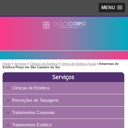
MENU
Home
»
Serviços
»
Clínicas de Estética
»
Clínica de Estética Facial
»
Empresas de
Estética Preço em São Caetano do Sul
Serviços
Clínicas de Estética
Remoções de Tatuagens
Tratamentos Corporais
Tratamentos Estético