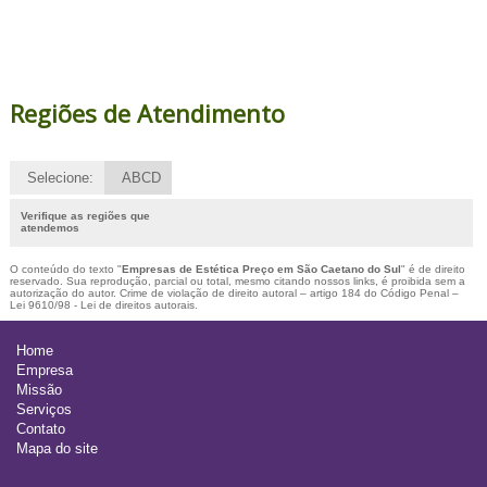
Regiões de Atendimento
Selecione:
ABCD
Verifique as regiões que
atendemos
O conteúdo do texto "
Empresas de Estética Preço em São Caetano do Sul
" é de direito
reservado. Sua reprodução, parcial ou total, mesmo citando nossos links, é proibida sem a
autorização do autor. Crime de violação de direito autoral – artigo 184 do Código Penal –
Lei 9610/98 - Lei de direitos autorais
.
Home
Empresa
Missão
Serviços
Contato
Mapa do site