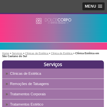
MENU
Home
»
Serviços
»
Clínicas de Estética
»
Clínica de Estética
»
Clínica Estética em
São Caetano do Sul
Serviços
Clínicas de Estética
Remoções de Tatuagens
Tratamentos Corporais
Tratamentos Estético