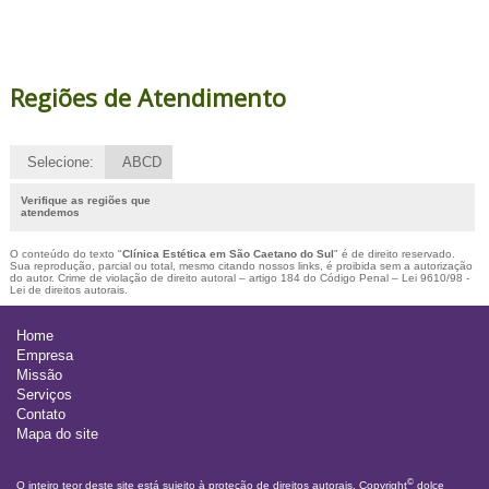
Regiões de Atendimento
Selecione:
ABCD
Verifique as regiões que
atendemos
O conteúdo do texto "
Clínica Estética em São Caetano do Sul
" é de direito reservado.
Sua reprodução, parcial ou total, mesmo citando nossos links, é proibida sem a autorização
do autor. Crime de violação de direito autoral – artigo 184 do Código Penal –
Lei 9610/98 -
Lei de direitos autorais
.
Home
Empresa
Missão
Serviços
Contato
Mapa do site
©
O inteiro teor deste site está sujeito à proteção de direitos autorais. Copyright
dolce