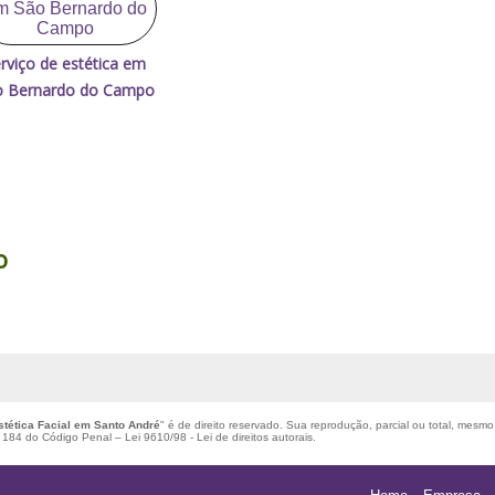
rviço de estética em
o Bernardo do Campo
o
stética Facial em Santo André
" é de direito reservado. Sua reprodução, parcial ou total, mesmo
igo 184 do Código Penal –
Lei 9610/98 - Lei de direitos autorais
.