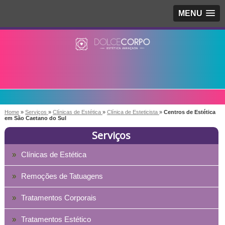
MENU
Home
»
Serviços
»
Clínicas de Estética
»
Clínica de Esteticista
»
Centros de Estética
em São Caetano do Sul
Serviços
Clínicas de Estética
Remoções de Tatuagens
Tratamentos Corporais
Tratamentos Estético