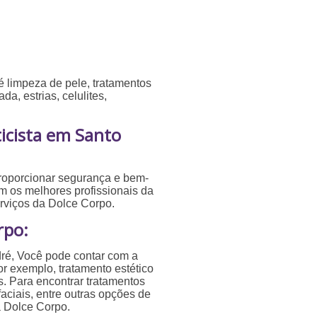
 é limpeza de pele, tratamentos
da, estrias, celulites,
icista em Santo
roporcionar segurança e bem-
om os melhores profissionais da
rviços da Dolce Corpo.
rpo:
dré, Você pode contar com a
or exemplo, tratamento estético
. Para encontrar tratamentos
faciais, entre outras opções de
a Dolce Corpo.