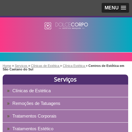
MENU
Home
»
Serviços
»
Clínicas de Estética
»
Clínica Estética
»
Centros de Estética em
São Caetano do Sul
Serviços
Clínicas de Estética
Remoções de Tatuagens
Tratamentos Corporais
Tratamentos Estético