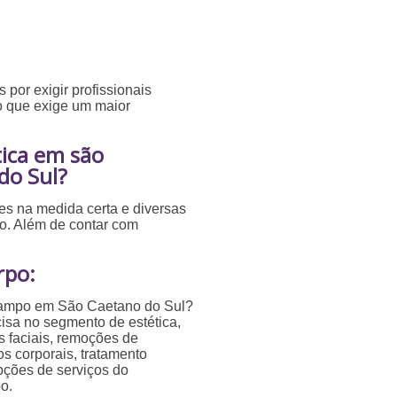
 por exigir profissionais
 o que exige um maior
tica em são
do Sul?
res na medida certa e diversas
to. Além de contar com
rpo:
 campo em São Caetano do Sul?
isa no segmento de estética,
s faciais, remoções de
os corporais, tratamento
opções de serviços do
o.