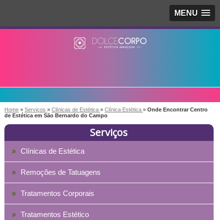
MENU
Home
»
Serviços
»
Clínicas de Estética
»
Clínica Estética
»
Onde Encontrar Centro
de Estética em São Bernardo do Campo
Serviços
Clínicas de Estética
Remoções de Tatuagens
Tratamentos Corporais
Tratamentos Estético