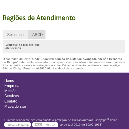
Regiões de Atendimento
Selecione:
ABCD
Verifique as regiões que
atendemos
O conteúdo do texto "
Onde Encontrar Clínica de Estética Avançada em São Bernardo
do Campo
" é de direito reservado. Sua reprodução, parcial ou total, mesmo citando nossos
links, é proibida sem a autorização do autor. Crime de violação de direito autoral – artigo
184 do Código Penal –
Lei 9610/98 - Lei de direitos autorais
.
Home
Empresa
Missão
Serviços
Contato
Mapa do site
©
O inteiro teor deste site está sujeito à proteção de direitos autorais. Copyright
dolce
corpo (Lei 9610 de 19/02/1998)