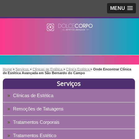
MENU
Home
»
Serviços
»
Clínicas de Estética
»
Clínica Estética
»
Onde Encontrar Clínica
de Estética Avançada em São Bernardo do Campo
Serviços
Clínicas de Estética
Remoções de Tatuagens
Tratamentos Corporais
Tratamentos Estético