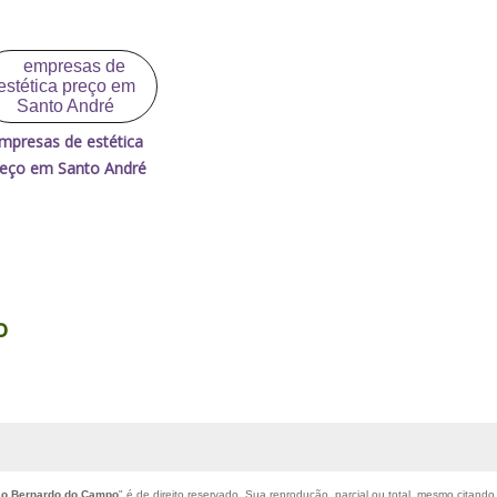
mpresas de estética
reço em Santo André
o
São Bernardo do Campo
" é de direito reservado. Sua reprodução, parcial ou total, mesmo citando