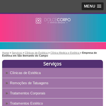
MENU
Home
»
Serviços
»
Clínicas de Estética
»
Clínica Medica e Estética
»
Empresa de
Estética em São Bernardo do Campo
Serviços
Clínicas de Estética
Remoções de Tatuagens
Tratamentos Corporais
Tratamentos Estético