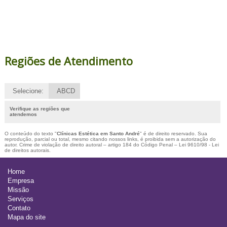
Regiões de Atendimento
Selecione:
ABCD
Verifique as regiões que
atendemos
O conteúdo do texto "
Clínicas Estética em Santo André
" é de direito reservado. Sua
reprodução, parcial ou total, mesmo citando nossos links, é proibida sem a autorização do
autor. Crime de violação de direito autoral – artigo 184 do Código Penal –
Lei 9610/98 - Lei
de direitos autorais
.
Home
Empresa
Missão
Serviços
Contato
Mapa do site