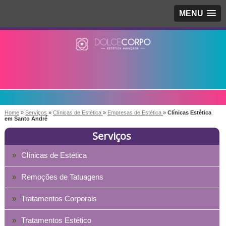
MENU
Home
»
Serviços
»
Clínicas de Estética
»
Empresas de Estética
»
Clínicas Estética
em Santo André
Serviços
Clínicas de Estética
Remoções de Tatuagens
Tratamentos Corporais
Tratamentos Estético