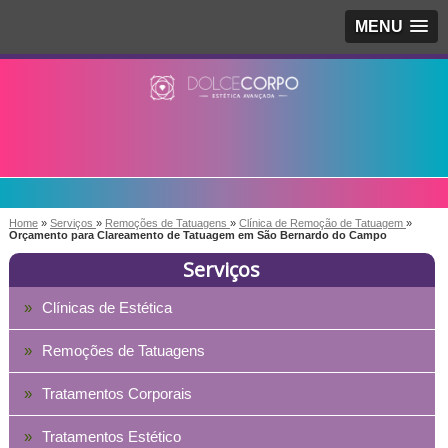
MENU
Home
»
Serviços
»
Remoções de Tatuagens
»
Clínica de Remoção de Tatuagem
»
Orçamento para Clareamento de Tatuagem em São Bernardo do Campo
Serviços
Clínicas de Estética
Remoções de Tatuagens
Tratamentos Corporais
Tratamentos Estético