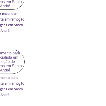
 encontrar
ista em remoção
agens em Santo
André
mento para
ista em remoção
agens em Santo
André