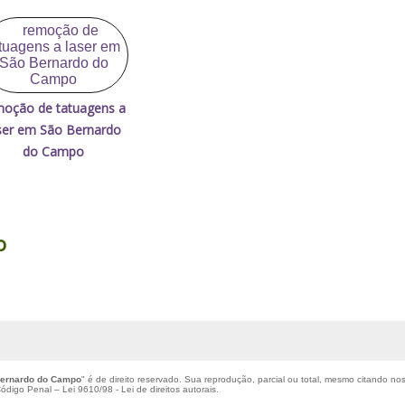
moção de tatuagens a
ser em São Bernardo
do Campo
o
Bernardo do Campo
" é de direito reservado. Sua reprodução, parcial ou total, mesmo citando nos
 Código Penal –
Lei 9610/98 - Lei de direitos autorais
.