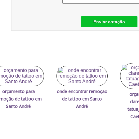
Enviar cotação
orçamento para
onde encontrar remoção
orça
moção de tattoo em
de tattoo em Santo
clar
Santo André
André
tatu
Caet