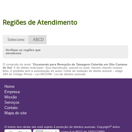
Regiões de Atendimento
Selecione:
ABCD
Verifique as regiões que
atendemos
O conteúdo do texto "
Orçamento para Remoção de Tatuagem Colorida em São Caetano
do Sul
" é de direito reservado. Sua reprodução, parcial ou total, mesmo citando nossos
links, é proibida sem a autorização do autor. Crime de violação de direito autoral – artigo
184 do Código Penal –
Lei 9610/98 - Lei de direitos autorais
.
Home
Empresa
Missão
Serviços
Contato
Mapa do site
©
O inteiro teor deste site está sujeito à proteção de direitos autorais. Copyright
dolce
corpo (Lei 9610 de 19/02/1998)