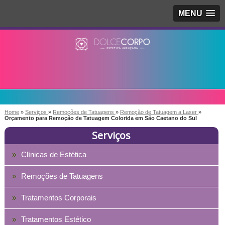
MENU
Home
»
Serviços
»
Remoções de Tatuagens
»
Remoção de Tatuagem a Laser
»
Orçamento para Remoção de Tatuagem Colorida em São Caetano do Sul
Serviços
Clínicas de Estética
Remoções de Tatuagens
Tratamentos Corporais
Tratamentos Estético