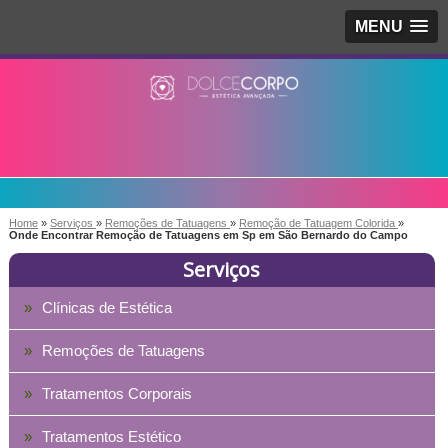
MENU
Home
»
Serviços
»
Remoções de Tatuagens
»
Remoção de Tatuagem Colorida
»
Onde Encontrar Remoção de Tatuagens em Sp em São Bernardo do Campo
Serviços
Clínicas de Estética
Remoções de Tatuagens
Tratamentos Corporais
Tratamentos Estético