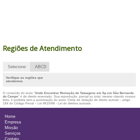
Regiões de Atendimento
Selecione:
ABCD
Verifique as regiões que
atendemos
O conteúdo do texto "
Onde Encontrar Remoção de Tatuagens em Sp em São Bernardo
do Campo
" é de direito reservado. Sua reprodução, parcial ou total, mesmo citando nossos
links, é proibida sem a autorização do autor. Crime de violação de direito autoral – artigo
184 do Código Penal –
Lei 9610/98 - Lei de direitos autorais
.
Home
Empresa
Missão
Serviços
Contato