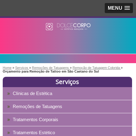
MENU
Home
»
Serviços
»
Remoções de Tatuagens
»
Remoção de Tatuagem Colorida
»
Orçamento para Remoção de Tattoo em São Caetano do Sul
Serviços
Clínicas de Estética
Remoções de Tatuagens
Tratamentos Corporais
Tratamentos Estético