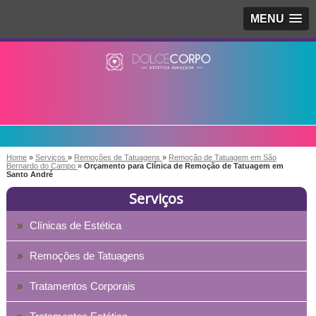
MENU
Home
»
Serviços
»
Remoções de Tatuagens
»
Remoção de Tatuagem em São
Bernardo do Campo
»
Orçamento para Clínica de Remoção de Tatuagem em
Santo André
Serviços
Clínicas de Estética
Remoções de Tatuagens
Tratamentos Corporais