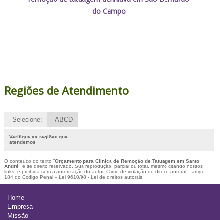
do Campo
Regiões de Atendimento
Selecione:
ABCD
Verifique as regiões que
atendemos
O conteúdo do texto "
Orçamento para Clínica de Remoção de Tatuagem em Santo
André
" é de direito reservado. Sua reprodução, parcial ou total, mesmo citando nossos
links, é proibida sem a autorização do autor. Crime de violação de direito autoral – artigo
184 do Código Penal –
Lei 9610/98 - Lei de direitos autorais
.
Home
Empresa
Missão