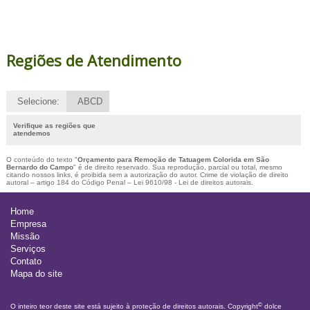
Regiões de Atendimento
Selecione:
ABCD
Verifique as regiões que
atendemos
O conteúdo do texto "
Orçamento para Remoção de Tatuagem Colorida em São
Bernardo do Campo
" é de direito reservado. Sua reprodução, parcial ou total, mesmo
citando nossos links, é proibida sem a autorização do autor. Crime de violação de direito
autoral – artigo 184 do Código Penal –
Lei 9610/98 - Lei de direitos autorais
.
Home
Empresa
Missão
Serviços
Contato
Mapa do site
©
O inteiro teor deste site está sujeito à proteção de direitos autorais. Copyright
dolce