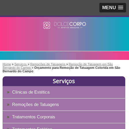
MENU
Home
»
Serviços
»
Remoções de Tatuagens
»
Remoção de Tatuagem em São
Bernardo do Campo
»
Orçamento para Remoção de Tatuagem Colorida em São
Bernardo do Campo
Serviços
Clínicas de Estética
Remoções de Tatuagens
Tratamentos Corporais