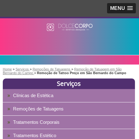
MENU
Home
»
Serviços
»
Remoções de Tatuagens
»
Remoção de Tatuagem em São
Bernardo do Campo
»
Remoção de Tattoo Preço em São Bernardo do Campo
Serviços
Clínicas de Estética
Remoções de Tatuagens
Tratamentos Corporais
Tratamentos Estético