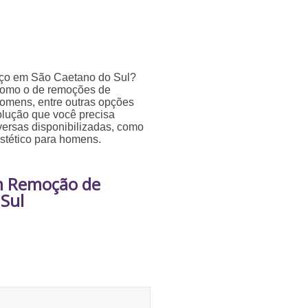
eço em São Caetano do Sul?
como o de remoções de
 homens, entre outras opções
olução que você precisa
ersas disponibilizadas, como
estético para homens.
em Remoção de
Sul