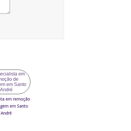
ista em remoção
agem em Santo
André