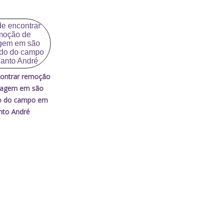
ontrar remoção
uagem em são
o do campo em
nto André