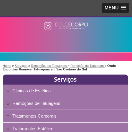
MENU
Home
»
Serviços
»
Remoções de Tatuagens
»
Remoção de Tatuagem
»
Onde
Encontrar Remover Tatuagens em São Caetano do Sul
Serviços
Clínicas de Estética
Remoções de Tatuagens
Tratamentos Corporais
Tratamentos Estético