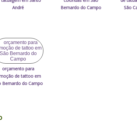
 tatuagem em Santo
coloridas em São
de tatu
André
Bernardo do Campo
São Ca
orçamento para
moção de tattoo em
o Bernardo do Campo
o