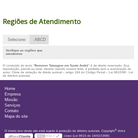
Regiões de Atendimento
Selecione:
ABCD
Verifique as regiões que
atendemos
O conteúdo do texto "
Remover Tatuagem em Santo André
" é de direito reservado. Sua
reprodução, parcial ou total, mesmo citando nossos links, é proibida sem a autorização do
autor. Crime de violação de direito autoral – artigo 184 do Código Penal –
Lei 9610/98 - Lei
de direitos autorais
.
Home
Empresa
Missão
Serviços
Contato
Mapa do site
©
O inteiro teor deste site está sujeito à proteção de direitos autorais. Copyright
dolce
corpo (Lei 9610 de 19/02/1998)