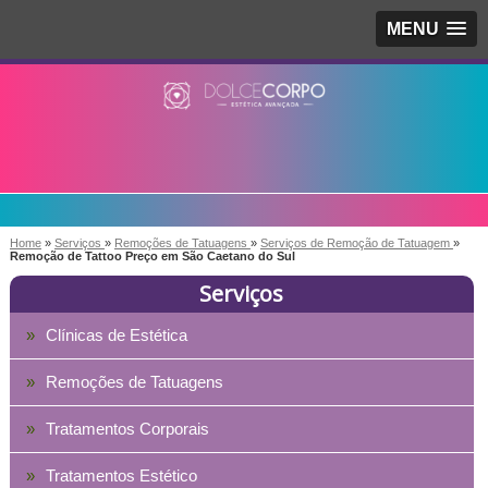
MENU
Home
»
Serviços
»
Remoções de Tatuagens
»
Serviços de Remoção de Tatuagem
»
Remoção de Tattoo Preço em São Caetano do Sul
Serviços
Clínicas de Estética
Remoções de Tatuagens
Tratamentos Corporais
Tratamentos Estético