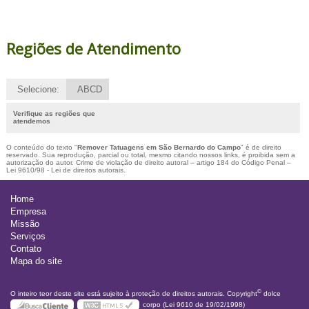
Regiões de Atendimento
Selecione:
ABCD
Verifique as regiões que
atendemos
O conteúdo do texto "
Remover Tatuagens em São Bernardo do Campo
" é de direito
reservado. Sua reprodução, parcial ou total, mesmo citando nossos links, é proibida sem a
autorização do autor. Crime de violação de direito autoral – artigo 184 do Código Penal –
Lei 9610/98 - Lei de direitos autorais
.
Home
Empresa
Missão
Serviços
Contato
Mapa do site
©
O inteiro teor deste site está sujeito à proteção de direitos autorais. Copyright
dolce
corpo (Lei 9610 de 19/02/1998)